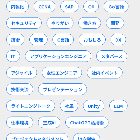
内製化
CCNA
SAP
C#
Go言語
セキュリティ
やりがい
働き方
開発
技術
管理
C言語
おもしろ
DX
IT
アプリケーションエンジニア
メタバース
アジャイル
女性エンジニア
社内イベント
技術交流
プレゼンテーション
ライトニングトーク
社風
Unity
LLM
仕事環境
生成AI
ChatGPT活用術
プロジェクトマネジメント
地方創生