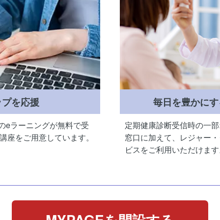
ップを応援
毎日を豊かにす
座のeラーニングが無料で受
定期健康診断受信時の一部
講座をご用意しています。
窓口に加えて、レジャー・
ビスをご利用いただけます
MYPAGEを開設する