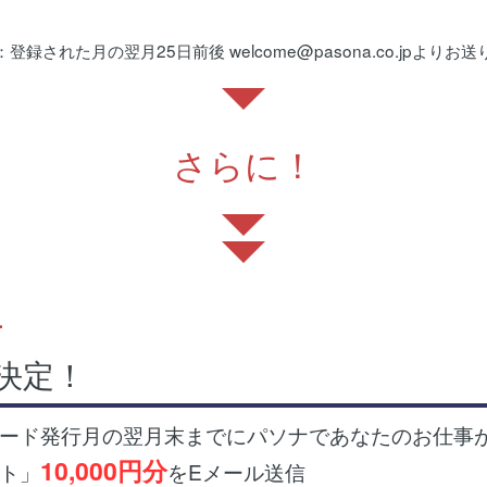
録された月の翌月25日前後 welcome@pasona.co.jpよりお
さらに！
4
決定！
ード発行月の翌月末までにパソナであなたのお仕事
10,000円分
ト」
をEメール送信