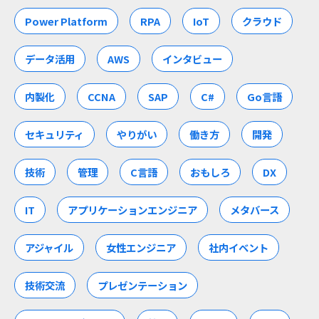
Power Platform
RPA
IoT
クラウド
データ活用
AWS
インタビュー
内製化
CCNA
SAP
C#
Go言語
セキュリティ
やりがい
働き方
開発
技術
管理
C言語
おもしろ
DX
IT
アプリケーションエンジニア
メタバース
アジャイル
女性エンジニア
社内イベント
技術交流
プレゼンテーション