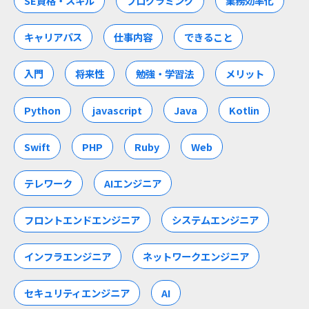
SE資格・スキル
プログラミング
業務効率化
キャリアパス
仕事内容
できること
入門
将来性
勉強・学習法
メリット
Python
javascript
Java
Kotlin
Swift
PHP
Ruby
Web
テレワーク
AIエンジニア
フロントエンドエンジニア
システムエンジニア
インフラエンジニア
ネットワークエンジニア
セキュリティエンジニア
AI