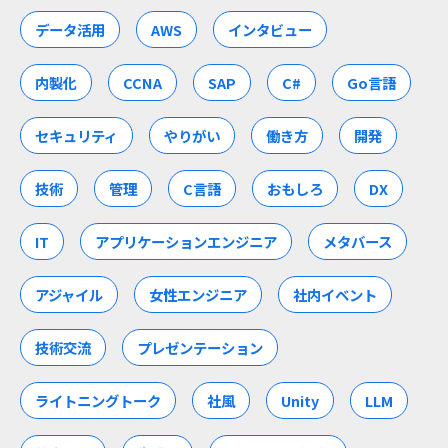
データ活用
AWS
インタビュー
内製化
CCNA
SAP
C#
Go言語
セキュリティ
やりがい
働き方
開発
技術
管理
C言語
おもしろ
DX
IT
アプリケーションエンジニア
メタバース
アジャイル
女性エンジニア
社内イベント
技術交流
プレゼンテーション
ライトニングトーク
社風
Unity
LLM