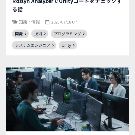
Roslyn AnalyzerでUnityコードをチェックす
る話
知識・情報
2025/07/18 UP
開発
技術
プログラミング
システムエンジニア
Unity