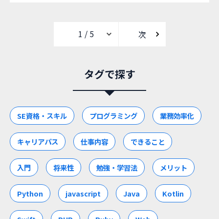
次
タグで探す
SE資格・スキル
プログラミング
業務効率化
キャリアパス
仕事内容
できること
入門
将来性
勉強・学習法
メリット
Python
javascript
Java
Kotlin