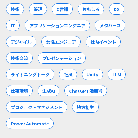
技術
管理
C言語
おもしろ
DX
IT
アプリケーションエンジニア
メタバース
アジャイル
女性エンジニア
社内イベント
技術交流
プレゼンテーション
ライトニングトーク
社風
Unity
LLM
仕事環境
生成AI
ChatGPT活用術
プロジェクトマネジメント
地方創生
Power Automate