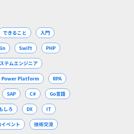
できること
入門
lin
Swift
PHP
ステムエンジニア
Power Platform
RPA
SAP
C#
Go言語
もしろ
DX
IT
内イベント
技術交流