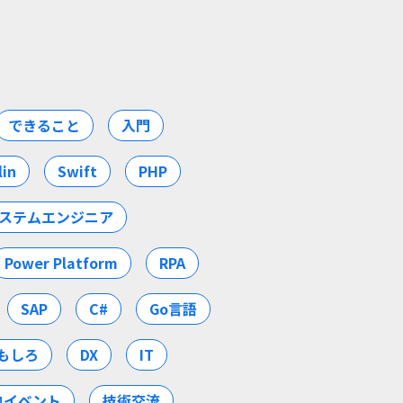
できること
入門
lin
Swift
PHP
ステムエンジニア
Power Platform
RPA
SAP
C#
Go言語
もしろ
DX
IT
内イベント
技術交流