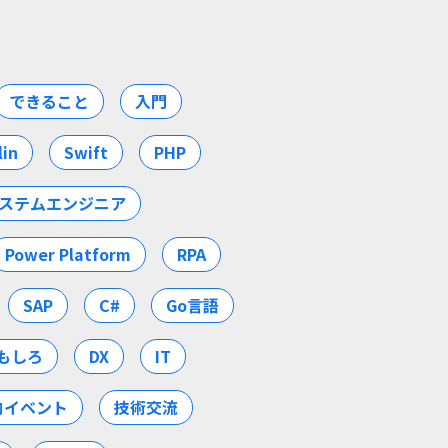
できること
入門
lin
Swift
PHP
ステムエンジニア
Power Platform
RPA
SAP
C#
Go言語
もしろ
DX
IT
内イベント
技術交流