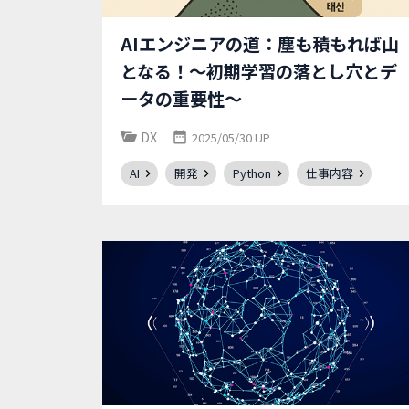
AIエンジニアの道：塵も積もれば山
となる！～初期学習の落とし穴とデ
ータの重要性～
DX
2025/05/30 UP
AI
開発
Python
仕事内容