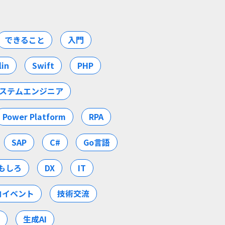
できること
入門
lin
Swift
PHP
ステムエンジニア
Power Platform
RPA
SAP
C#
Go言語
もしろ
DX
IT
内イベント
技術交流
生成AI