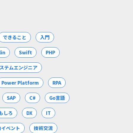
できること
入門
lin
Swift
PHP
ステムエンジニア
Power Platform
RPA
SAP
C#
Go言語
もしろ
DX
IT
内イベント
技術交流