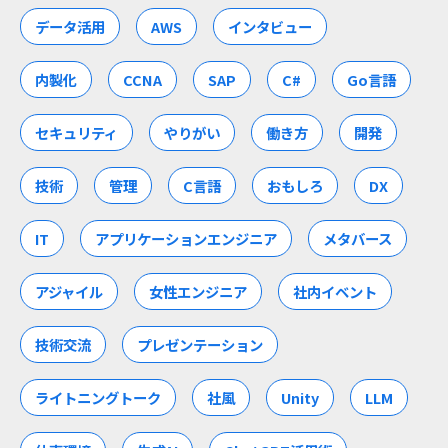
データ活用
AWS
インタビュー
内製化
CCNA
SAP
C#
Go言語
セキュリティ
やりがい
働き方
開発
技術
管理
C言語
おもしろ
DX
IT
アプリケーションエンジニア
メタバース
アジャイル
女性エンジニア
社内イベント
技術交流
プレゼンテーション
ライトニングトーク
社風
Unity
LLM