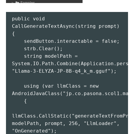
public void 
CallGenerateTextAsync(string prompt)

{

    sendButton.interactable = false;

    strb.Clear();

    string modelPath = 
System.IO.Path.Combine(Application.persis
"Llama-3-ELYZA-JP-8B-q4_k_m.gguf");

    using (var llmClass = new 
AndroidJavaClass("jp.co.pasona.scol1.maho
    {

llmClass.CallStatic("generateTextFromProm
modelPath, prompt, 256, "LlmLoader", 
"OnGenerated");
