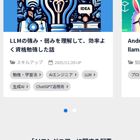
LLMの強み・弱みを理解して、効率よ
An
く資格勉強した話
ll
スキルアップ
知
2025/11/28 UP
勉強・学習法
AIエンジニア
LLM
プロ
生成AI
ChatGPT活用術