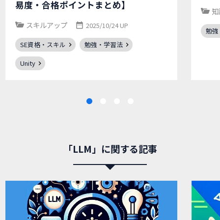
易度・合格ポイントまとめ】
知
スキルアップ
2025/10/24 UP
勉強
SE資格・スキル
勉強・学習法
Unity
「LLM」に関する記事