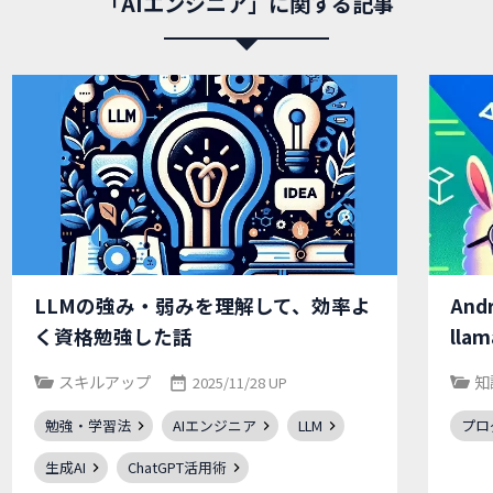
「AIエンジニア」に関する記事
LLMの強み・弱みを理解して、効率よ
An
く資格勉強した話
ll
スキルアップ
知
2025/11/28 UP
勉強・学習法
AIエンジニア
LLM
プロ
生成AI
ChatGPT活用術