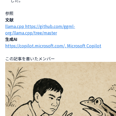
した。
参照
文献
llama.cpp https://github.com/ggml-
org/llama.cpp/tree/master
生成AI
https://copilot.microsoft.com/, Microsoft Copilot
この記事を書いたメンバー