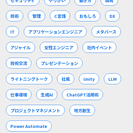
セキュリティ
やりがい
働き方
開発
技術
管理
C言語
おもしろ
DX
IT
アプリケーションエンジニア
メタバース
アジャイル
女性エンジニア
社内イベント
技術交流
プレゼンテーション
ライトニングトーク
社風
Unity
LLM
仕事環境
生成AI
ChatGPT活用術
プロジェクトマネジメント
地方創生
Power Automate