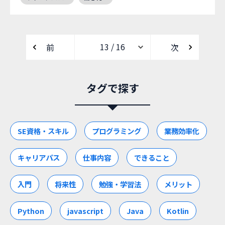
前
次
タグで探す
SE資格・スキル
プログラミング
業務効率化
キャリアパス
仕事内容
できること
入門
将来性
勉強・学習法
メリット
Python
javascript
Java
Kotlin