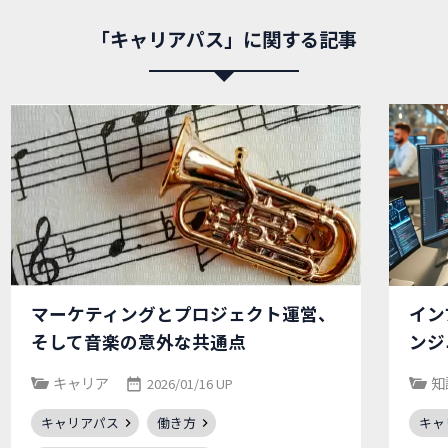
「キャリアパス」に関する記事
マーケティングとプロジェクト運営、
イン
そして音楽の意外な共通点
ンジ
キャリア
知
2026/01/16 UP
キャリアパス
働き方
キャ