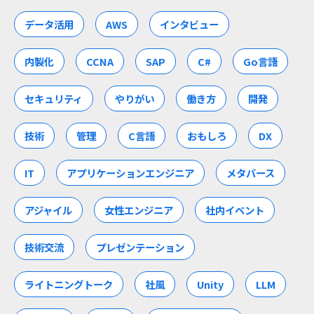
データ活用
AWS
インタビュー
内製化
CCNA
SAP
C#
Go言語
セキュリティ
やりがい
働き方
開発
技術
管理
C言語
おもしろ
DX
IT
アプリケーションエンジニア
メタバース
アジャイル
女性エンジニア
社内イベント
技術交流
プレゼンテーション
ライトニングトーク
社風
Unity
LLM