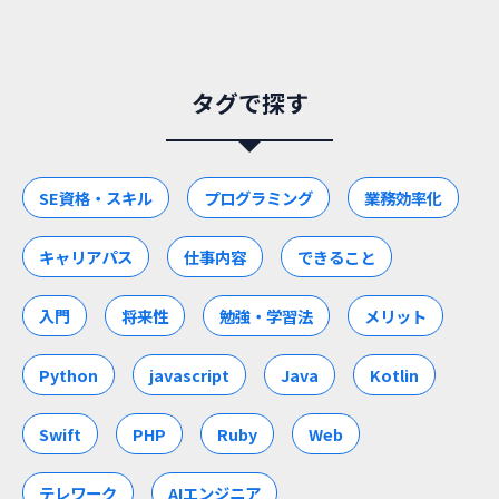
タグで探す
SE資格・スキル
プログラミング
業務効率化
キャリアパス
仕事内容
できること
入門
将来性
勉強・学習法
メリット
Python
javascript
Java
Kotlin
Swift
PHP
Ruby
Web
テレワーク
AIエンジニア