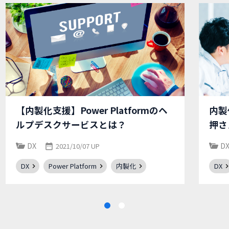
【内製化支援】Power Platformのヘ
内製
ルプデスクサービスとは？
押さ
DX
D
2021/10/07 UP
DX
Power Platform
内製化
DX