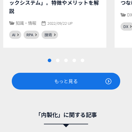
ックシステム」。特徴やメリットを解
つな
説
D
知識・情報
2022/09/22 UP
DX
AI
RPA
技術
もっと見る
「内製化」に関する記事