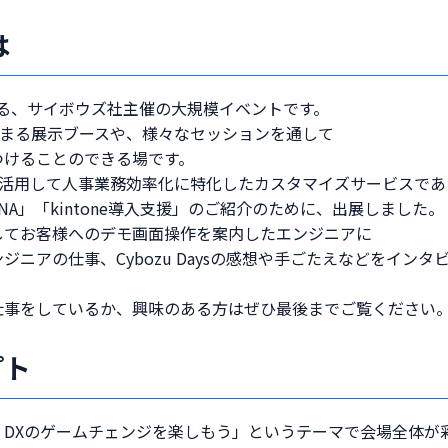
は
催される、サイボウズ社主催の大規模イベントです。
集まる展示ブースや、様々なセッションを通して
つけることのできる場です。
機能を活用して人事業務効率化に特化したカスタマイズサービスであ
y PASONA」「kintone導入支援」のご紹介のために、出展しました。
してお客様へのデモ画面操作を案内したエンジニアに
ニアの仕事、Cybozu Daysの感想や手ごたえなどをイン
仕事をしているか、興味のある方はぜひ最後までご覧ください
プト
 DXのゲームチェンジを楽しもう」というテーマで会場全体が