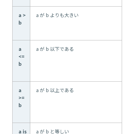
a >
a が b よりも大きい
b
a
a が b 以下である
<=
b
a
a が b 以上である
>=
b
a is
a が b と等しい