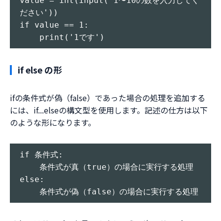
value = int(input('1〜10の数を入力してく
ださい'))

if value == 1:

if else の形
ifの条件式が偽（false）であった場合の処理を追加する
には、if...elseの構文型を使用します。記述の仕方は以下
のような形になります。
if 条件式:

    条件式が真（true）の場合に実行する処理

else:
