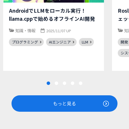
AndroidでLLMをローカル実行！
Ros
llama.cppで始めるオフラインAI開発
ェッ
知識・情報
知
2025/11/07 UP
プログラミング
AIエンジニア
LLM
開発
シス
もっと見る