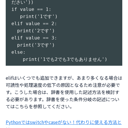
ださい'))

if value == 1:

   print('1です')

elif value == 2:

  print('2です')

elif value == 3:

  print('3です')

else:

elifはいくつでも追加できますが、あまり多くなる場合は
可読性や処理速度の低下の原因となるため注意が必要で
す。こうした場合は、辞書を使用した記述方法を検討す
る必要があります。辞書を使った条件分岐の記述につい
てはこちらを参照してください。
Pythonではswitchやcaseがない！代わりに使える方法と