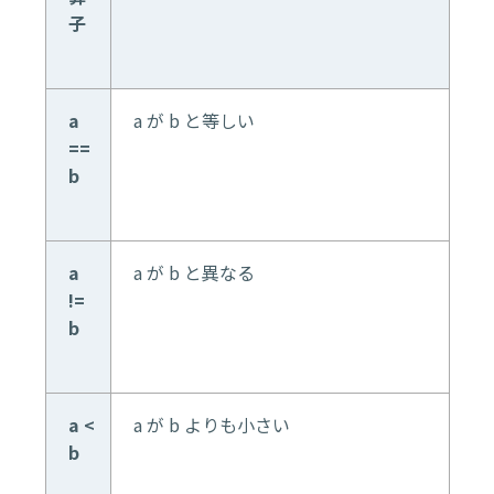
子
a
a が b と等しい
==
b
a
a が b と異なる
!=
b
a <
a が b よりも小さい
b