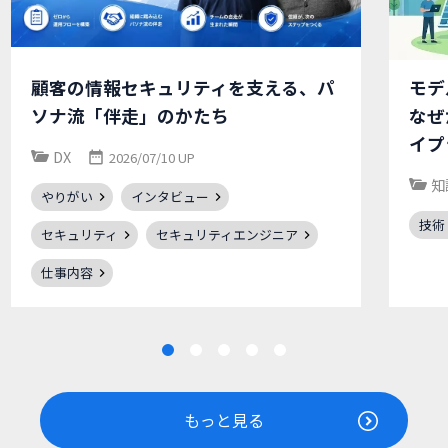
顧客の情報セキュリティを支える、パ
モデ
ソナ流「伴走」のかたち
なぜ
イプ
DX
2026/07/10 UP
知
やりがい
インタビュー
技術
セキュリティ
セキュリティエンジニア
仕事内容
もっと見る