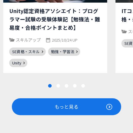
Unity認定資格アソシエイト：プログ
IT
ラマー試験の受験体験記【勉強法・難
格・
易度・合格ポイントまとめ】
ス
スキルアップ
2025/10/24 UP
SE
SE資格・スキル
勉強・学習法
Unity
もっと見る