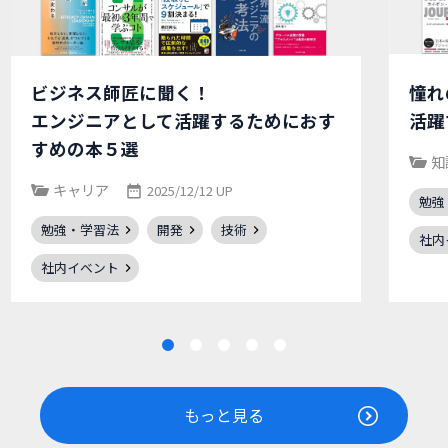
ビジネス師匠に聞く！
憧れ
エンジニアとして活躍するためにおす
活躍
すめの本５選
知
キャリア
2025/12/12 UP
勉強
勉強・学習法
開発
技術
社内
社内イベント
もっと見る