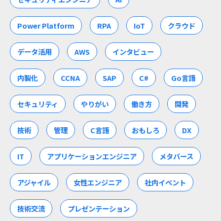
Power Platform
RPA
IoT
クラウド
データ活用
AWS
インタビュー
内製化
CCNA
SAP
C#
Go言語
セキュリティ
やりがい
働き方
開発
技術
管理
C言語
おもしろ
DX
IT
アプリケーションエンジニア
メタバース
アジャイル
女性エンジニア
社内イベント
技術交流
プレゼンテーション