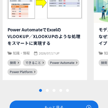
Power AutomateでExcelの
モデ
VLOOKUP／XLOOKUPのような処理
なぜ
をスマートに実現する
イプ
知識・情報
知
2026/07/17 UP
技術
できること
Power Automate
技術
Power Platform
もっと見る