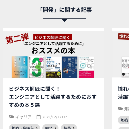
「開発」に関する記事
ビジネス師匠に聞く！
憧れ
エンジニアとして活躍するためにおす
活躍
すめの本５選
知
キャリア
2025/12/12 UP
勉強
勉強・学習法
開発
技術