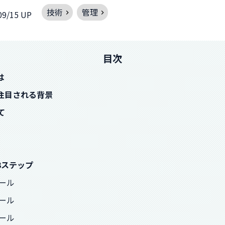
技術
管理
09/15 UP
目次
は
注目される背景
て
3ステップ
ロール
ロール
ロール