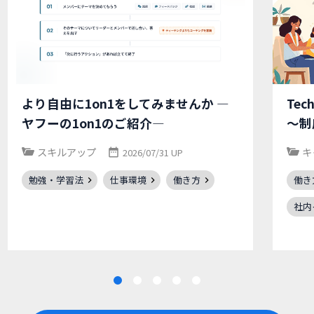
より自由に1on1をしてみませんか ―
Tec
ヤフーの1on1のご紹介―
～制
スキルアップ
キ
2026/07/31 UP
勉強・学習法
仕事環境
働き方
働き
社内