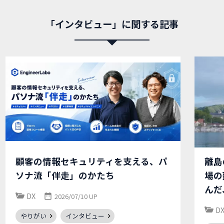
「インタビュー」に関する記事
顧客の情報セキュリティを支える、パ
離島
ソナ流「伴走」のかたち
場の
んだ
DX
2026/07/10 UP
D
やりがい
インタビュー