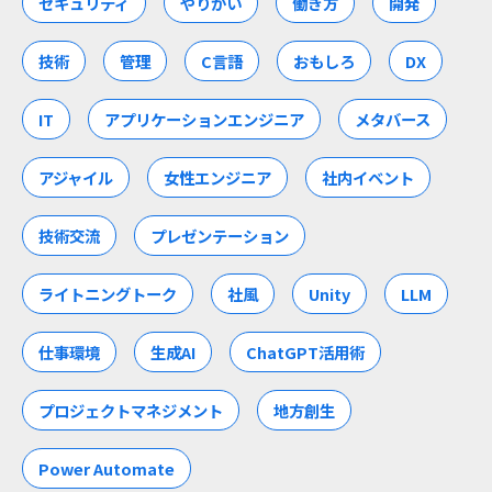
セキュリティ
やりがい
働き方
開発
技術
管理
C言語
おもしろ
DX
IT
アプリケーションエンジニア
メタバース
アジャイル
女性エンジニア
社内イベント
技術交流
プレゼンテーション
ライトニングトーク
社風
Unity
LLM
仕事環境
生成AI
ChatGPT活用術
プロジェクトマネジメント
地方創生
Power Automate