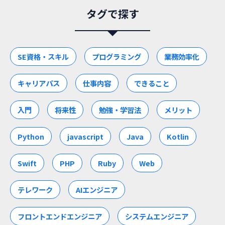
タグで探す
SE資格・スキル
プログラミング
業務効率化
キャリアパス
仕事内容
できること
入門
将来性
勉強・学習法
メリット
Python
javascript
Java
Kotlin
Swift
PHP
Ruby
Web
テレワーク
AIエンジニア
フロントエンドエンジニア
システムエンジニア