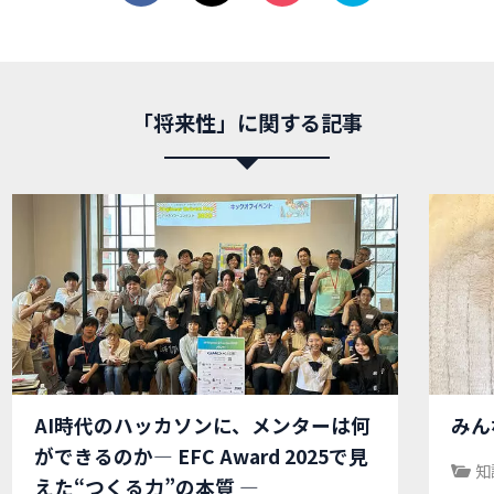
「将来性」に関する記事
AI時代のハッカソンに、メンターは何
みん
ができるのか― EFC Award 2025で見
知
えた“つくる力”の本質 ―