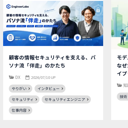
顧客の情報セキュリティを支える、パ
モデ
ソナ流「伴走」のかたち
なぜ
イプ
DX
2026/07/10 UP
知
やりがい
インタビュー
技術
セキュリティ
セキュリティエンジニア
仕事内容