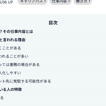
キャリアパス
仕事内容
働き方
5/06 UP
目次
い？その仕事内容とは
いと言われる理由
続くことがある
追われることが多い
よっては激務の場合がある
属人化しやすい
イアント先に常駐する可能性がある
ている人の特徴
きる