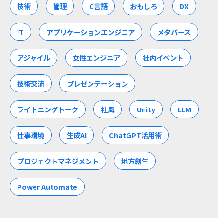
技術
管理
C言語
おもしろ
DX
IT
アプリケーションエンジニア
メタバース
アジャイル
女性エンジニア
社内イベント
技術交流
プレゼンテーション
ライトニングトーク
社風
Unity
LLM
仕事環境
生成AI
ChatGPT活用術
プロジェクトマネジメント
地方創生
Power Automate